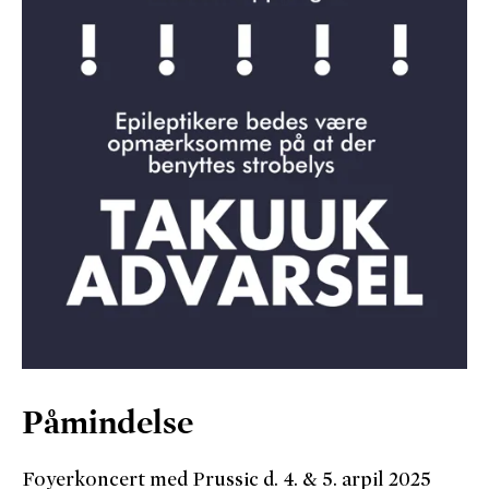
Påmindelse
Foyerkoncert med Prussic d. 4. & 5. arpil 2025