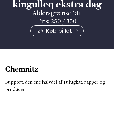
kingulleq ekstra dag
Aldersgrænse 18+
Pris: 250 / 350
Køb billet
Chemnitz
Support, den ene halvdel af Tulugkat, rapper og
producer