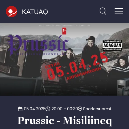
Hop
til
hovedindhold
05.04.2025
20:00 - 00:30
Paarlersuarmi
Prussic - Misiliineq