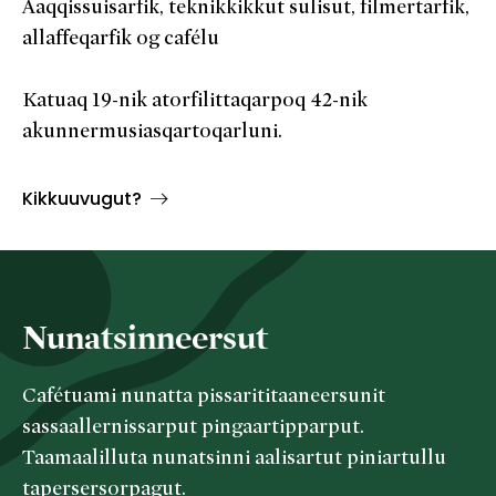
Aaqqissuisarfik, teknikkikkut sulisut, filmertarfik,
allaffeqarfik og cafélu
Katuaq 19-nik atorfilittaqarpoq 42-nik
akunnermusiasqartoqarluni.
Kikkuuvugut?
Nunatsinneersut
Cafétuami nunatta pissarititaaneersunit
sassaallernissarput pingaartipparput.
Taamaalilluta nunatsinni aalisartut piniartullu
tapersersorpagut.