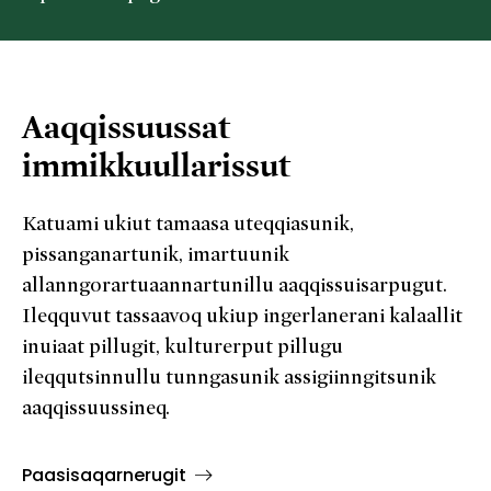
Aaqqissuussat
immikkuullarissut
Katuami ukiut tamaasa uteqqiasunik,
pissanganartunik, imartuunik
allanngorartuaannartunillu aaqqissuisarpugut.
Ileqquvut tassaavoq ukiup ingerlanerani kalaallit
inuiaat pillugit, kulturerput pillugu
ileqqutsinnullu tunngasunik assigiinngitsunik
aaqqissuussineq.
Paasisaqarnerugit