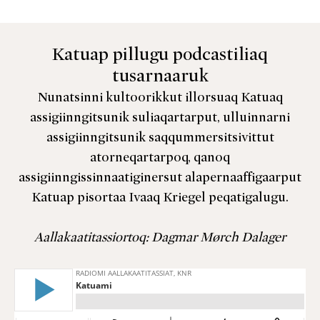
Katuap pillugu podcastiliaq
tusarnaaruk
Nunatsinni kultoorikkut illorsuaq Katuaq
assigiinngitsunik suliaqartarput, ulluinnarni
assigiinngitsunik saqqummersitsivittut
atorneqartarpoq, qanoq
assigiinngissinnaatiginersut alapernaaffigaarput
Katuap pisortaa Ivaaq Kriegel peqatigalugu.
Aallakaatitassiortoq: Dagmar Mørch Dalager