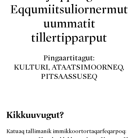
Eqqumiitsuliornermut
uummatit
tillertipparput
Pingaartitagut:
KULTURI, ATAATSIMOORNEQ,
PITSAASSUSEQ
Kikkuuvugut?
Katuaq tallimanik immikkoortortaqarfeqarpoq: