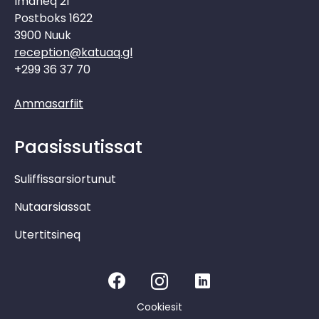
Imaneq 21
Postboks 1622
3900 Nuuk
reception@katuaq.gl
+299 36 37 70
Ammasarfiit
Paasissutissat
Suliffissarsiortunut
Nutaarsiassat
Utertitsineq
Cookiesit