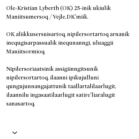
Ole-Kristian Lyberth (OK) 25-inik ukiulik
Maniitsumersoq / Vejle,DK’miik.
OK aliikkusersuisartoq, nipilersortartoq arnanik
inequgisarpassualik inequnanngi, uluaggii
Maniitsormioq.
Nipilersoriaatsinik assigiinngitsunik
nipilersortartoq, ilaanni ipikujulluni
qungujunnangajattunik taallartalilaarlugit,
ilaannilu ingasaatilaarlugit satire’liaralugit
sanasartoq.