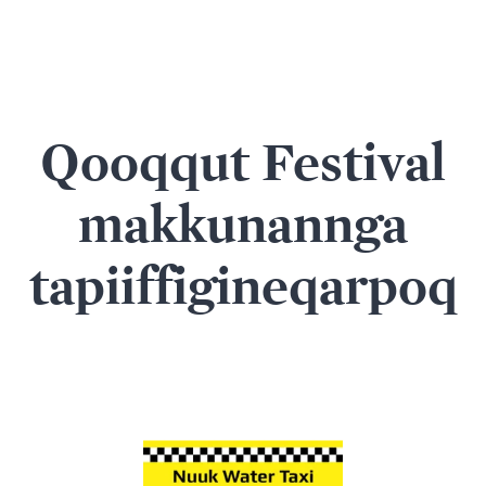
Qooqqut Festival
makkunannga
tapiiffigineqarpoq