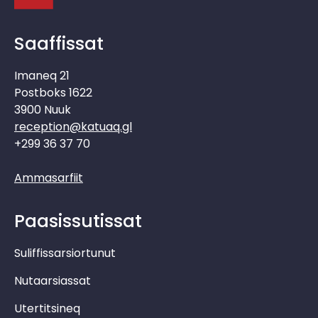
Saaffissat
Imaneq 21
Postboks 1622
3900 Nuuk
reception@katuaq.gl
+299 36 37 70
Ammasarfiit
Paasissutissat
Suliffissarsiortunut
Nutaarsiassat
Utertitsineq