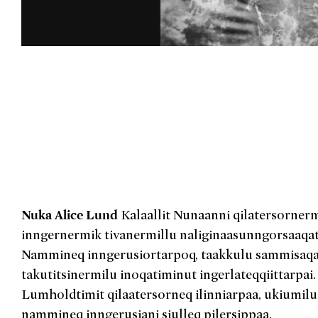
Nuka Alice Lund
Kalaallit Nunaanni qilatersornerm
inngernermik tivanermillu naliginaasunngorsaaqat
Nammineq inngerusiortarpoq, taakkulu sammisaqa
takutitsinermilu inoqatiminut ingerlateqqiittarpai
Lumholdtimit qilaatersorneq ilinniarpaa, ukiumilu
nammineq inngerusiani siulleq pilersippaa.