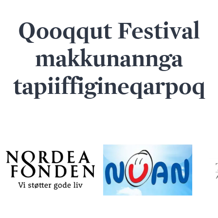
Qooqqut Festival
makkunannga
tapiiffigineqarpoq