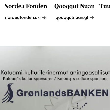
Nordea Fonden
Qooqqut Nuan
Tuu
nordeafonden.dk
qooqqutnuan.gl