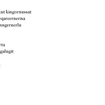
kut kingornussat
eqareernerisa
inngernerlu
rta
galugit
.