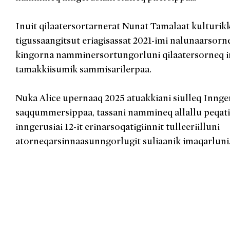
Inuit qilaatersortarnerat Nunat Tamalaat kulturik
tigussaangitsut eriagisassat 2021-imi nalunaarsorn
kingorna namminersortungorluni qilaatersorneq 
tamakkiisumik sammisarilerpaa.
Nuka Alice upernaaq 2025 atuakkiani siulleq Innge
saqqummersippaa, tassani nammineq allallu peqati
inngerusiai 12-it erinarsoqatigiinnit tulleeriilluni
atorneqarsinnaasunngorlugit suliaanik imaqarluni