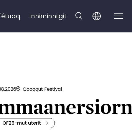
fétuaq
Inniminniigit
08.2026
Qooqqut Festival
mmaanersior
QF26-mut uterit