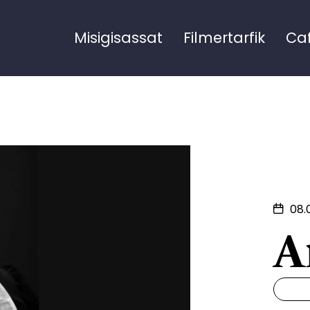
Misigisassat
Filmertarfik
Ca
08.
A