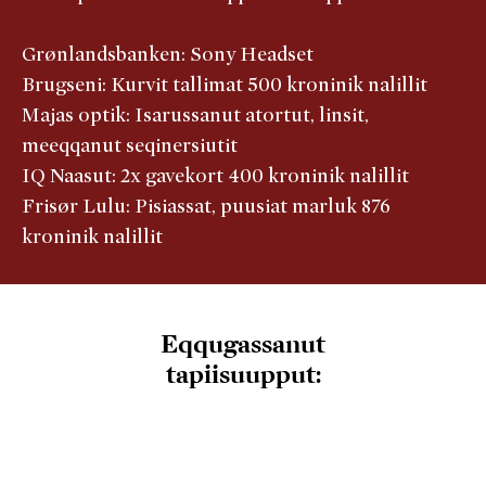
Grønlandsbanken: Sony Headset
Brugseni: Kurvit tallimat 500 kroninik nalillit
Majas optik: Isarussanut atortut, linsit,
meeqqanut seqinersiutit
IQ Naasut: 2x gavekort 400 kroninik nalillit
Frisør Lulu: Pisiassat, puusiat marluk 876
kroninik nalillit
Eqqugassanut
tapiisuupput: