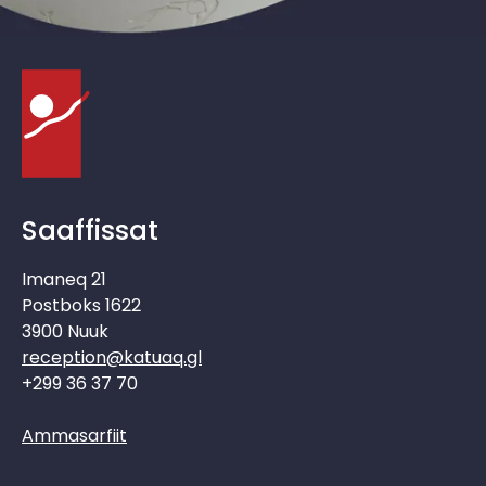
Saaffissat
Imaneq 21
Postboks 1622
3900 Nuuk
reception@katuaq.gl
+299 36 37 70
Ammasarfiit