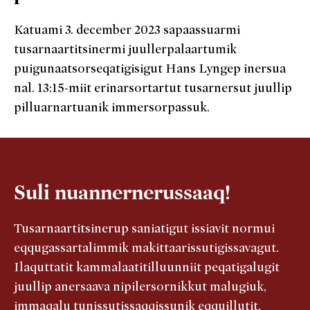
Katuami 3. december 2023 sapaassuarmi
tusarnaartitsinermi juullerpalaartumik
puigunaatsorseqatigisigut Hans Lyngep inersua
nal. 13:15-miit erinarsortartut tusarnersut juullip
pilluarnartuanik immersorpassuk.
Suli nuannernerussaaq!
Tusarnaartitsinerup saniatigut issiavit normui
eqqugassartalimmik makittaarissutigissavagut.
Ilaquttatit kammalaatitilluunniit peqatigalugit
juullip anersaava nipilersornikkut malugiuk,
immaqalu tunissutissaqqissunik eqquillutit.