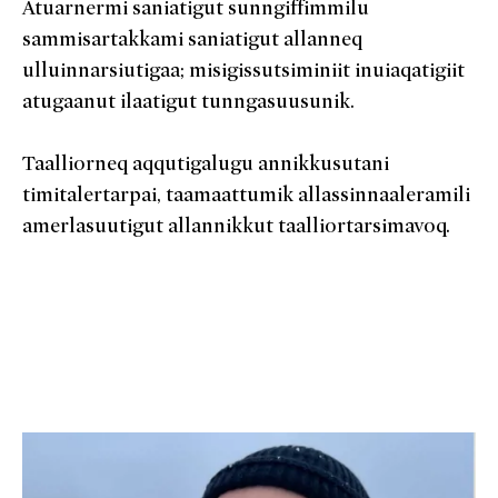
Atuarnermi saniatigut sunngiffimmilu
sammisartakkami saniatigut allanneq
ulluinnarsiutigaa; misigissutsiminiit inuiaqatigiit
atugaanut ilaatigut tunngasuusunik.
Taalliorneq aqqutigalugu annikkusutani
timitalertarpai, taamaattumik allassinnaaleramili
amerlasuutigut allannikkut taalliortarsimavoq.