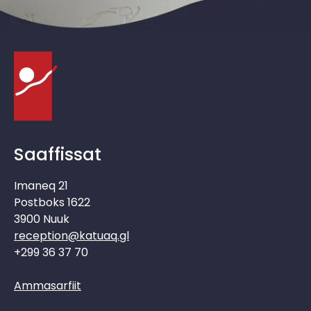
Saaffissat
Imaneq 21
Postboks 1622
3900 Nuuk
reception@katuaq.gl
+299 36 37 70
Ammasarfiit