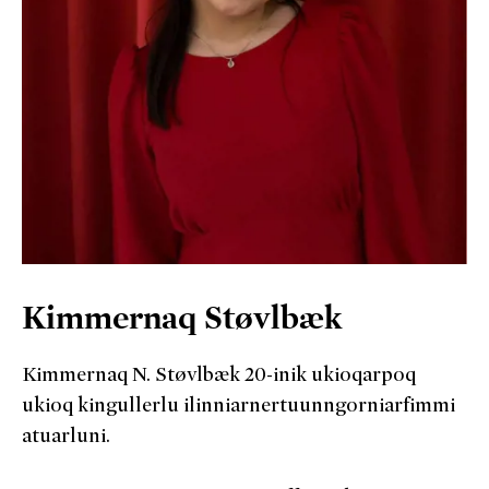
Kimmernaq Støvlbæk
Kimmernaq N. Støvlbæk 20-inik ukioqarpoq
ukioq kingullerlu ilinniarnertuunngorniarfimmi
atuarluni.