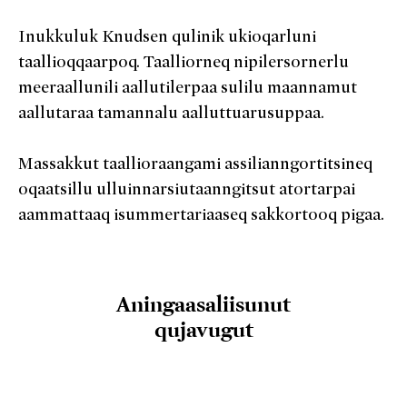
Inukkuluk Knudsen qulinik ukioqarluni
taallioqqaarpoq. Taalliorneq nipilersornerlu
meeraallunili aallutilerpaa sulilu maannamut
aallutaraa tamannalu aalluttuarusuppaa.
Massakkut taallioraangami assilianngortitsineq
oqaatsillu ulluinnarsiutaanngitsut atortarpai
aammattaaq isummertariaaseq sakkortooq pigaa.
Aningaasaliisunut
qujavugut