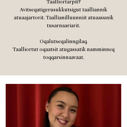
Taalliortarpit?
Avitseqatigerusukkutsigut taalliannik
atuaajartorit. Taallianilluunniit atuaasunik
tusarnaariarit.
Oqalutseqalinngilaq.
Taalliortut oqaatsit atugassatik namminneq
toqqarsinnaavaat.