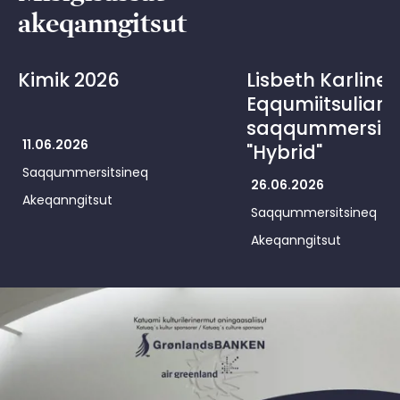
akeqanngitsut
Kimik 2026
Lisbeth Karline 
Eqqumiitsuliani
saqqummersits
11.06.2026
"Hybrid"
Saqqummersitsineq
26.06.2026
Akeqanngitsut
Saqqummersitsineq
Akeqanngitsut