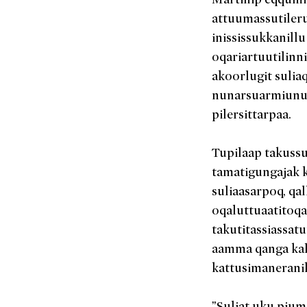
attuumassutiler
inississukkanillu
oqariartuutilinn
akoorlugit sulia
nunarsuarmiunut
pilersittarpaa.
Tupilaap takussu
tamatigungajak k
suliaasarpoq, qal
oqaluttuaatitoqa
takutitassiassat
aamma qanga kala
kattusimaneranik
”Suliat uku pium