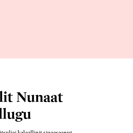
lit Nunaat
illugu
suliai kalaallinit siuaasaanut