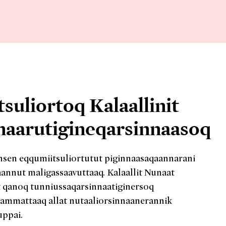
suliortoq Kalaallinit
maarutigineqarsinnaasoq
sen eqqumiitsuliortutut piginnaasaqaannarani
aannut maligassaavuttaaq. Kalaallit Nunaat
 qanoq tunniussaqarsinnaatiginersoq
ammattaaq allat nutaaliorsinnaanerannik
uppai.