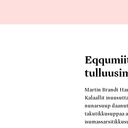
Eqqumiit
tulluusi
Martin Brandt Han
Kalaallit inuusutt
nunarsuup ilaanut
takutikkusuppaa a
isumassarsitikkus