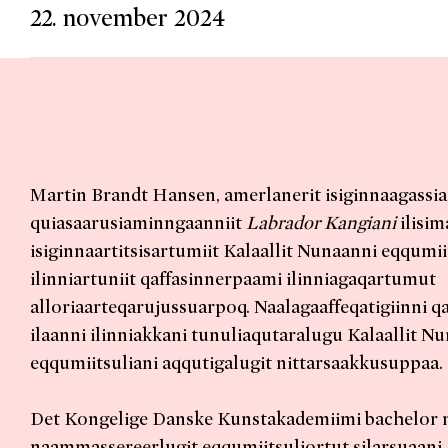
22. november 2024
Martin Brandt Hansen, amerlanerit isiginnaagassi
quiasaarusiaminngaanniit
Labrador Kangiani
ilisim
isiginnaartitsisartumiit Kalaallit Nunaanni eqqumi
ilinniartuniit qaffasinnerpaami ilinniagaqartumut
alloriaarteqarujussuarpoq. Naalagaaffeqatigiinni q
ilaanni ilinniakkani tunuliaqutaralugu Kalaallit N
eqqumiitsuliani aqqutigalugit nittarsaakkusuppaa.
Det Kongelige Danske Kunstakademiimi bachelor 
naammassereerlugit eqqumiitsuliortut silarsuaani