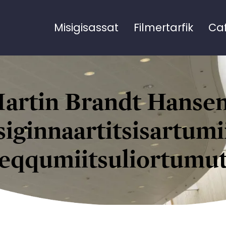
Misigisassat
Filmertarfik
Ca
artin Brandt Hansen
siginnaartitsisartumi
eqqumiitsuliortumu