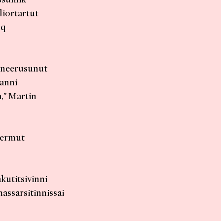
liortartut
oq
nneerusunut
sanni
,” Martin
nermut
kutitsivinni
assarsitinnissai