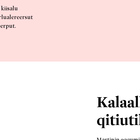
 kiisalu
rlualereersut
erput.
Kalaal
qitiut
Martinip eqqumiit