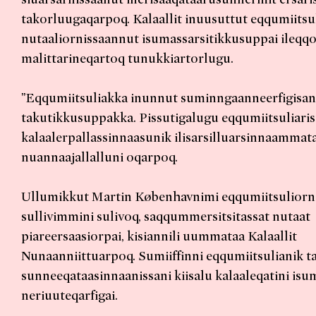
takorluugaqarpoq. Kalaallit inuusuttut eqqumiitsu
nutaaliornissaannut isumassarsitikkusuppai ileqq
malittarineqartoq tunukkiartorlugu.
”Eqqumiitsuliakka inunnut suminngaanneerfigisa
takutikkusuppakka. Pissutigalugu eqqumiitsuliari
kalaalerpallassinnaasunik ilisarsilluarsinnaammata
nuannaajallalluni oqarpoq.
Ullumikkut Martin Københavnimi eqqumiitsulior
sullivimmini sulivoq, saqqummersitsitassat nutaat
piareersaasiorpai, kisiannili uummataa Kalaallit
Nunaanniittuarpoq. Sumiiffinni eqqumiitsulianik ta
sunneeqataasinnaanissani kiisalu kalaaleqatini isum
neriuuteqarfigai.