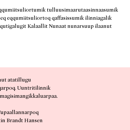
eqqumiitsuliortumik tulluusimaarutaasinnaasumik
eq eqqumiitsuliortoq qaffasissumik ilinniagalik
qutigalugit Kalaallit Nunaat nunarsuup ilaanut
t atatillugu
rpoq. Uuntritilinnik
imagisimangikkaluarpaa.
 Tupaallannarpoq
in Brandt Hansen