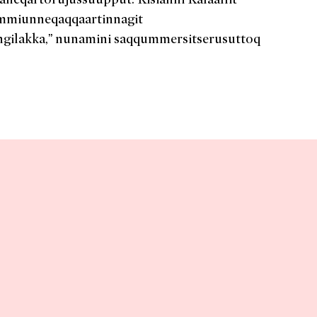
mmiunneqaqqaartinnagit
gilakka,” nunamini saqqummersitserusuttoq