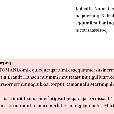
Kalaallit Nunaat 
peqalerpoq. Kalaal
eqqumiitsuliani aq
nittarsaassisoq.
arpoq
TOMANIA-mik qulequtaqartumik saqqummersitsinermu
in Brandt Hansen nuummi innuttaasunit tigulluarneqa
rsiornermut najuukkiartorput, tamannalu Martinip il
para inuit taama amerlatigisut peqataajartornissaat.
iorneranut taama amerlatigisut aggiammata,” Mart