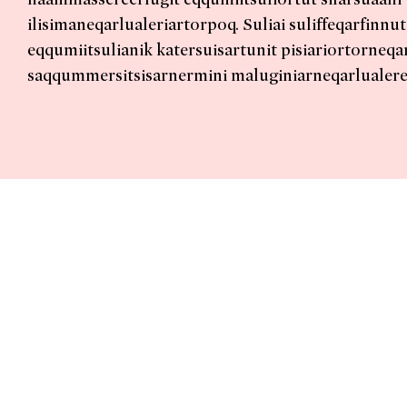
ilisimaneqarlualeriartorpoq. Suliai suliffeqarfinnut
eqqumiitsulianik katersuisartunit pisiariortorneqa
saqqummersitsisarnermini maluginiarneqarlualere