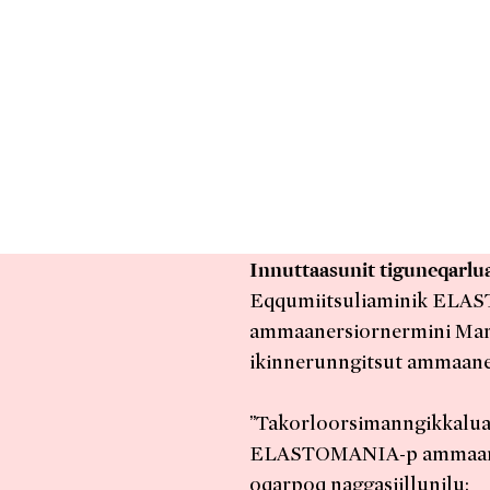
Innuttaasunit tiguneqarlu
Eqqumiitsuliaminik ELAS
ammaanersiornermini Mart
ikinnerunngitsut ammaane
”Takorloorsimanngikkaluar
ELASTOMANIA-p ammaaners
oqarpoq naggasiillunilu: