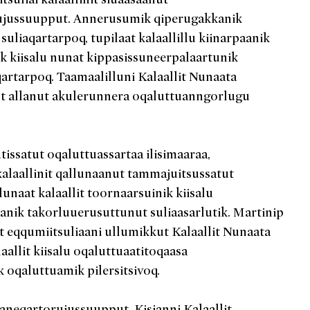
ujussuupput. Annerusumik qiperugakkanik
 suliaqartarpoq, tupilaat kalaallillu kiinarpaanik
ik kiisalu nunat kippasissuneerpalaartunik
qartarpoq. Taamaalilluni Kalaallit Nunaata
 allanut akulerunnera oqaluttuanngorlugu
tissatut oqaluttuassartaa ilisimaaraa,
alaallinit qallunaanut tammajuitsussatut
lunaat kalaallit toornaarsuinik kiisalu
anik takorluuerusuttunut suliaasarlutik. Martinip
ut eqqumiitsuliaani ullumikkut Kalaallit Nunaata
allit kiisalu oqaluttuaatitoqaasa
 oqaluttuamik pilersitsivoq.
aneqartorujussuupput. Kisianni Kalaallit