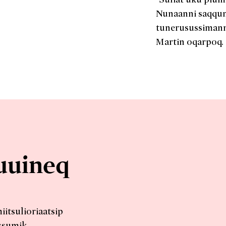
Nunaanni saqqu
tunerusussimann
Martin oqarpoq.
uuineq
itsulioriaatsip
issumik