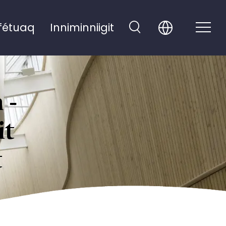
fétuaq
Inniminniigit
 -
it
t