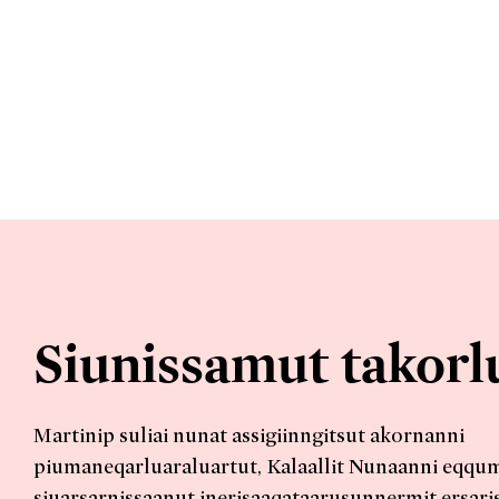
Siunissamut takorl
Martinip suliai nunat assigiinngitsut akornanni
piumaneqarluaraluartut, Kalaallit Nunaanni eqqumi
siuarsarnissaanut inerisaaqataarusunnermit ersar