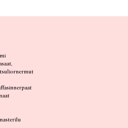
ami
asaat,
itsuliornermut
affasinnerpaat
unaat
masterilu