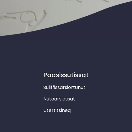
Paasissutissat
Suliffissarsiortunut
Nutaarsiassat
Utertitsineq