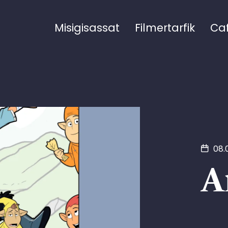
Misigisassat
Filmertarfik
Ca
08.
A