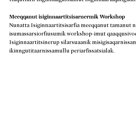
Meeqqanut isiginnaartitsisarnermik Workshop
Nunatta Isiginnaartitsisarfia meeqqanut tamanut 
isumassarsiorfiusumik workshop-imut qaaqqusivo
Isiginnaartitsinerup silarsuaanik misigisaqarnissa
ikinngutitaarnissamullu periarfissatsialak.