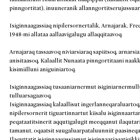
pinngortitat), inuuneranik allanngortitserujussuar
Isiginnaagassiaq nipilersornertalik, Arnajarak, Fre
1948-mi allataa aallaavigalugu allaqqitaavoq.
Arnajaraq tassaavoq niviarsiaraq sapiitsoq, arnarsi
anisitaasoq, Kalaallit Nunaata pinngortitaani naak
kisimiilluni aniguiniartoq.
Isiginnaagassiaq tusaaniarnermut isiginiarnermull
tulluarsagaavoq.
Isiginnaagassiaq kalaallisut ingerlanneqaraluartoq,
nipilersornerit tiguartinnartut kiisalu isiginnaarta
peqataatitsinerit aqqutigalugit meeqqanut ilaqutar
tamanut, oqaatsit suugaluarpataluunniit paasineq
Ilaquttatit isiginnaagassiamut isiginnaariaqatigikki