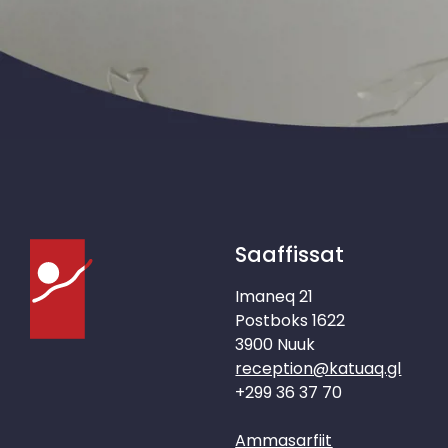
Saaffissat
Imaneq 21
Postboks 1622
3900 Nuuk
reception@katuaq.gl
+299 36 37 70
Ammasarfiit