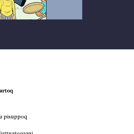
nartoq
lu pisuppoq
aluttuatoqaani