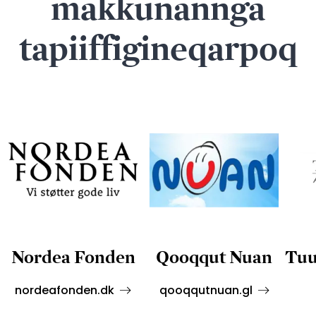
makkunannga
tapiiffigineqarpoq
Nordea Fonden
Qooqqut Nuan
Tuu
nordeafonden.dk
qooqqutnuan.gl