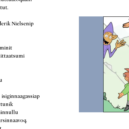
tut.
derik Nielsenip
aminit
kittaatsumi
u
 isiginnaagassiap
rtunik
iinnullu
arsinnaavoq.
t.