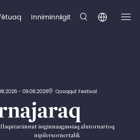
fétuaq
Inniminniigit
08.2026 - 09.08.2026
Qooqqut Festival
rnajaraq
Ilaqutariinnut isiginnaagassiaq alutornartoq
nipilersornertalik