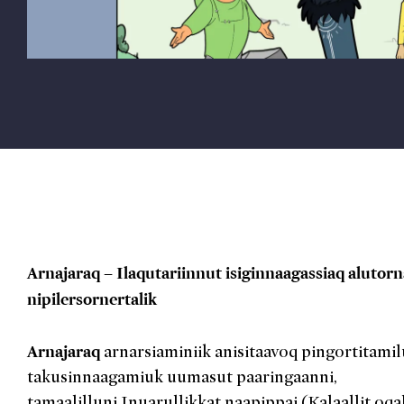
Arnajaraq – Ilaqutariinnut isiginnaagassiaq alutor
nipilersornertalik
Arnajaraq
arnarsiaminiik anisitaavoq pingortitami
takusinnaagamiuk uumasut paaringaanni,
tamaalilluni Inuarullikkat naapippai (Kalaallit oq