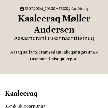
12.07.2024
16:30 - 17:30
Cafétuaq
Kaaleeraq Møller
Andersen
Aasaanerani tusarnaartitsineq
Aasaq aallartilerami silami akeqanngitsumik
tusanaartitsisoqalerpoq!
Kaaleeraq
31-nik ukioqarpunga