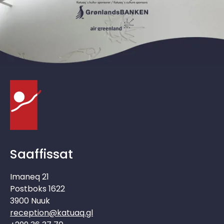
Saaffissat
Imaneq 21
Postboks 1622
3900 Nuuk
reception@katuaq.gl