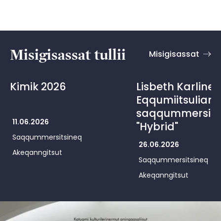
Misigisassat tullii
Misigisassat
Kimik 2026
Lisbeth Karline 
Eqqumiitsuliani
saqqummersits
11.06.2026
"Hybrid"
Saqqummersitsineq
26.06.2026
Akeqanngitsut
Saqqummersitsineq
Akeqanngitsut