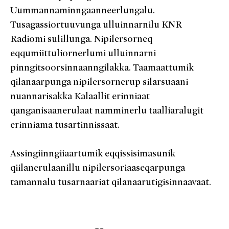
Uummannaminngaanneerlungalu.
Tusagassiortuuvunga ulluinnarnilu KNR
Radiomi sulillunga. Nipilersorneq
eqqumiittuliornerlumi ulluinnarni
pinngitsoorsinnaanngilakka. Taamaattumik
qilanaarpunga nipilersornerup silarsuaani
nuannarisakka Kalaallit erinniaat
qanganisaanerulaat namminerlu taalliaralugit
erinniama tusartinnissaat.
Assingiinngiiaartumik eqqissisimasunik
qiilanerulaanillu nipilersoriaaseqarpunga
tamannalu tusarnaariat qilanaarutigisinnaavaat.