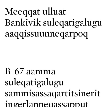
Meeqqat ulluat
Bankivik suleqatigalugu
aaqqissuunneqarpoq
B-67 aamma
suleqatigalugu
sammisassaqartitsinerit
ingerlanneqassapput