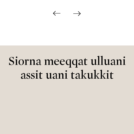
Siorna meeqqat ulluani
assit uani takukkit