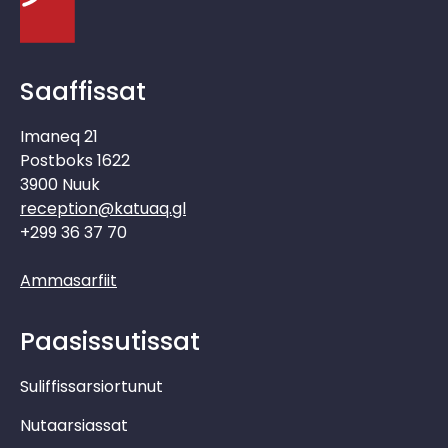
Saaffissat
Imaneq 21
Postboks 1622
3900 Nuuk
reception@katuaq.gl
+299 36 37 70
Ammasarfiit
Paasissutissat
Suliffissarsiortunut
Nutaarsiassat