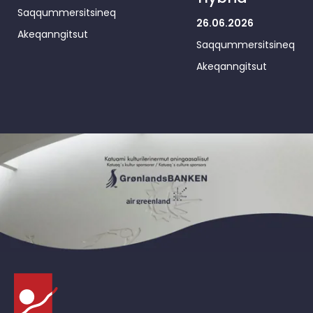
Saqqummersitsineq
26.06.2026
Akeqanngitsut
Saqqummersitsineq
Akeqanngitsut