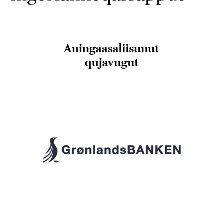
Aningaasaliisunut
qujavugut