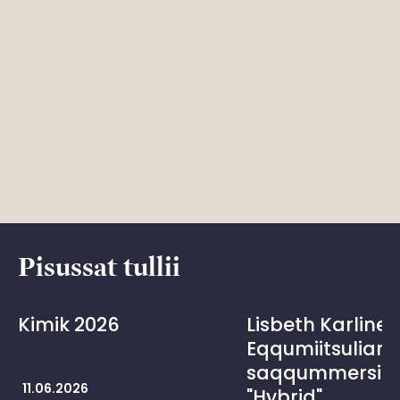
Pisussat tullii
Kimik 2026
Lisbeth Karline 
Eqqumiitsuliani
saqqummersits
11.06.2026
"Hybrid"