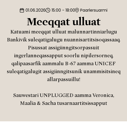
01.06.2026
15:00 - 18:00
Paarlersuarmi
Meeqqat ulluat
Katuami meeqqat ulluat malunnartinniarlugu
Bankivik suleqatigalugu nuannisartitsisoqassaaq.
Pisussat assigiinngitsorpassuit
ingerlanneqassapput soorlu nipilersorneq,
qalipaasarfik aammalu B-67 aamma UNICEF
suleqatigalugit assigiinngitsunik unammisitsineq
allarpassuillu!
Sauwestari UNPLUGGED aamma Veronica,
Maalia & Sacha tusarnaartitsissapput