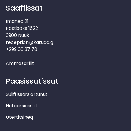
Saaffissat
Imaneq 21
Postboks 1622
3900 Nuuk
reception@katuaq.gl
+299 36 37 70
Ammasarfiit
Paasissutissat
Suliffissarsiortunut
Nutaarsiassat
Utertitsineq