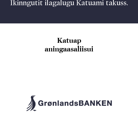
Ikinngutit ilagalugu Katuami takuss.
Katuap
aningaasaliisui