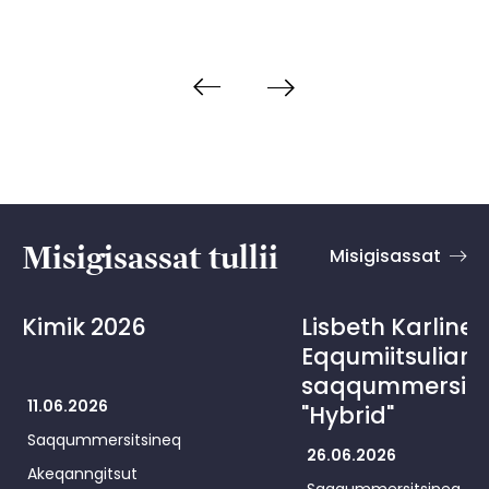
Misigisassat tullii
Misigisassat
Kimik 2026
Lisbeth Karline 
Eqqumiitsuliani
saqqummersits
11.06.2026
"Hybrid"
Saqqummersitsineq
26.06.2026
Akeqanngitsut