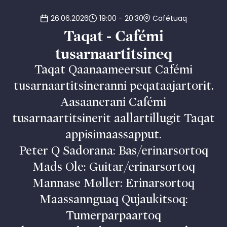
26.06.2026
19:00 - 20:30
Cafétuaq
Taqat - Cafémi
tusarnaartitsineq
Taqat Qaanaameersut Cafémi
tusarnaartitsineranni peqataajartorit.
Aasaanerani Cafémi
tusarnaartitsinerit aallartillugit Taqat
appisimaassapput.
Peter Q Sadorana: Bas/erinarsortoq
Mads Ole: Guitar/erinarsortoq
Mannase Møller: Erinarsortoq
Maassannguaq Qujaukitsoq:
Tumerparpaartoq