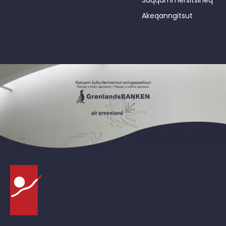
Saqqummersitsineq
Akeqanngitsut