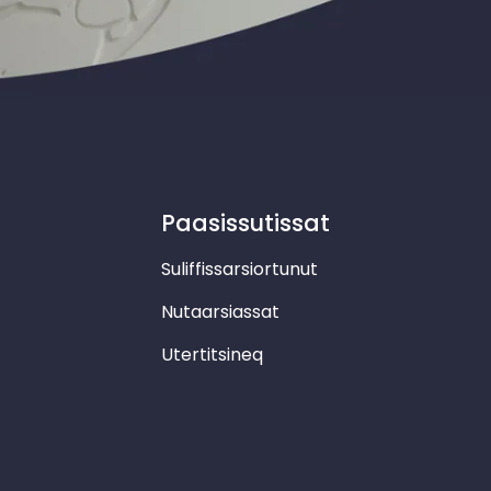
Paasissutissat
Suliffissarsiortunut
Nutaarsiassat
Utertitsineq