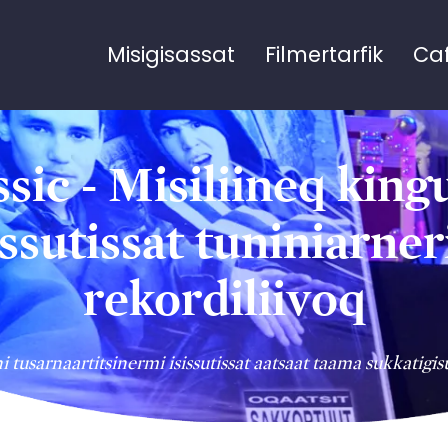
Misigisassat
Filmertarfik
Ca
sic - Misiliineq king
issutissat tuniniarner
rekordiliivoq
i tusarnaartitsinermi isissutissat aatsaat taama sukkatig