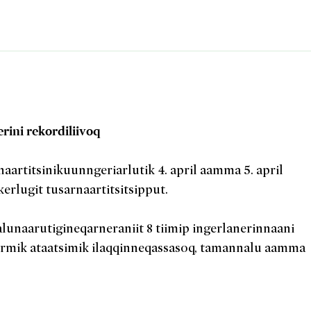
erini rekordiliivoq
aartitsinikuunngeriarlutik 4. april aamma 5. april
erlugit tusarnaartitsitsipput.
lunaarutigineqarneraniit 8 tiimip ingerlanerinnaani
ormik ataatsimik ilaqqinneqassasoq, tamannalu aamma