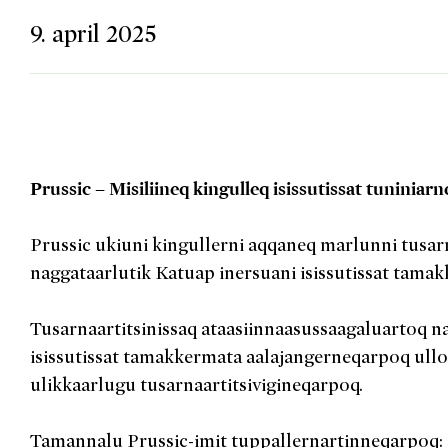
9. april 2025
Prussic – Misiliineq kingulleq isissutissat tuniniarn
Prussic ukiuni kingullerni aqqaneq marlunni tusarn
naggataarlutik Katuap inersuani isissutissat tamakk
Tusarnaartitsinissaq ataasiinnaasussaagaluartoq na
isissutissat tamakkermata aalajangerneqarpoq ull
ulikkaarlugu tusarnaartitsivigineqarpoq.
Tamannalu Prussic-imit tuppallernartinneqarpoq: