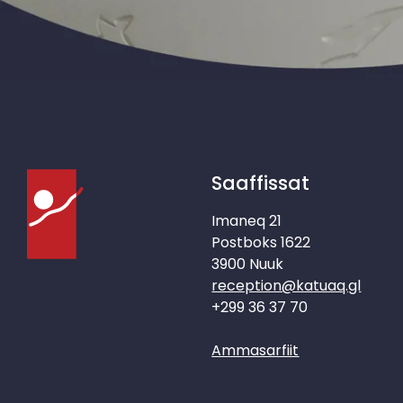
Saaffissat
Imaneq 21
Postboks 1622
3900 Nuuk
reception@katuaq.gl
+299 36 37 70
Ammasarfiit