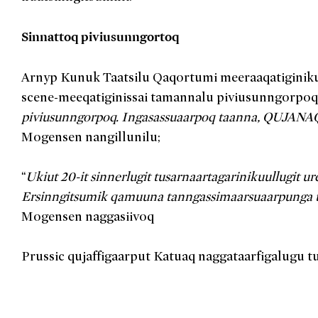
Sinnattoq piviusunngortoq
Arnyp Kunuk Taatsilu Qaqortumi meeraaqatiginiku
scene-meeqatiginissai tamannalu piviusunngorpoq;
piviusunngorpoq. Ingasassuaarpoq taanna, QUJAN
Mogensen nangillunilu;
“
Ukiut 20-it sinnerlugit tusarnaartagarinikuullugit u
Ersinngitsumik qamuuna tanngassimaarsuaarpunga tu
Mogensen naggasiivoq
Prussic qujaffigaarput Katuaq naggataarfigalugu t