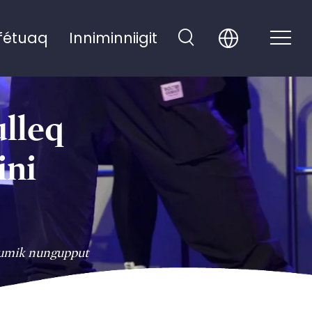
fétuaq
Inniminniigit
ulleq
ini
isumik nungupput