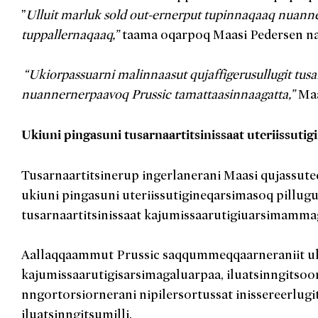
”
Ulluit marluk sold out-ernerput tupinnaqaaq nuanne
tuppallernaqaaq,”
taama oqarpoq Maasi Pedersen na
“Ukiorpassuarni malinnaasut qujaffigerusullugit tusa
nuannernerpaavoq Prussic tamattaasinnaagatta,”
Maa
Ukiuni pingasuni tusarnaartitsinissaat uteriissutig
Tusarnaartitsinerup ingerlanerani Maasi qujassute
ukiuni pingasuni uteriissutigineqarsimasoq pillu
tusarnaartitsinissaat kajumissaarutigiuarsimamma
Aallaqqaammut Prussic saqqummeqqaarneraniit ukiu
kajumissaarutigisarsimagaluarpaa, iluatsinngits
nngortorsiornerani nipilersortussat inissereerlug
iluatsinngitsumilli.