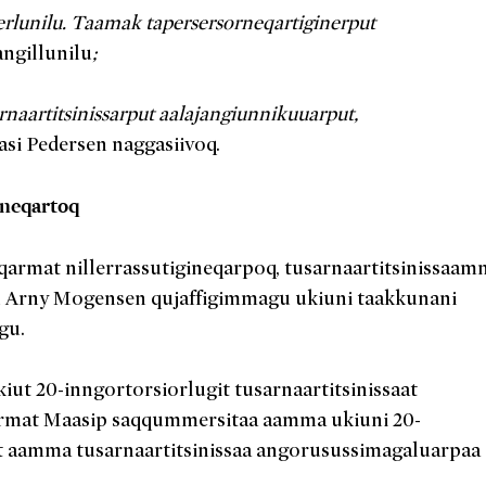
rlunilu. Taamak tapersersorneqartiginerput
ngillunilu
;
rnaartitsinissarput aalajangiunnikuuarput,
si Pedersen naggasiivoq.
ineqartoq
qarmat nillerrassutigineqarpoq, tusarnaartitsinissaam
gu Arny Mogensen qujaffigimmagu ukiuni taakkunani
gu.
t 20-inngortorsiorlugit tusarnaartitsinissaat
oormat Maasip saqqummersitaa aamma ukiuni 20-
it aamma tusarnaartitsinissaa angorusussimagaluarpaa