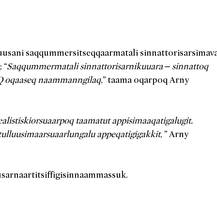
usani saqqummersitseqqaarmatali sinnattorisarsimav
 “
Saqqummermatali sinnattorisarnikuuara – sinnattoq
AQ oqaaseq naammanngilaq
,” taama oqarpoq Arny
realistiskiorsuaarpoq taamatut appisimaaqatigalugit.
lluusimaarsuaarlungalu appeqatigigakkit
, ” Arny
usarnaartitsiffigisinnaammassuk.