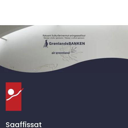
Saaffissat