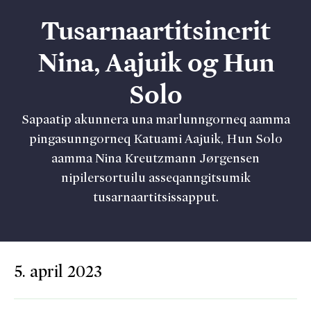
Tusarnaartitsinerit
Nina, Aajuik og Hun
Solo
Sapaatip akunnera una marlunngorneq aamma
pingasunngorneq Katuami Aajuik, Hun Solo
aamma Nina Kreutzmann Jørgensen
nipilersortuilu asseqanngitsumik
tusarnaartitsissapput.
5. april 2023