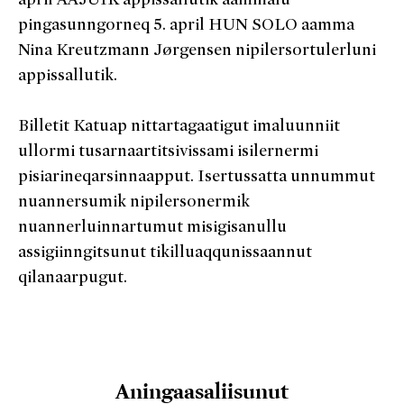
pingasunngorneq 5. april HUN SOLO aamma
Nina Kreutzmann Jørgensen nipilersortulerluni
appissallutik.
Billetit Katuap nittartagaatigut imaluunniit
ullormi tusarnaartitsivissami isilernermi
pisiarineqarsinnaapput. Isertussatta unnummut
nuannersumik nipilersonermik
nuannerluinnartumut misigisanullu
assigiinngitsunut tikilluaqqunissaannut
qilanaarpugut.
Aningaasaliisunut