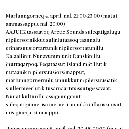
Marlunngorneq 4. april, nal. 21:00-23:00 (matut
ammassapput nal. 20:00)
AAJUIK tassaavoq Arctic Sounds suleqatigalugu
nipilersornikkut suliniutaasoq taannalu
erinarsuusiortartunik nipilersortatunillu
Kalaallinit, Nunavummiunit Danskinillu
inuttaqarpoq. Peqataasut Islandimiitillutik
nutaanik nipilersuusiorsimapput,
marlunngornermilu unnukkut nipilersuusiatik
siullermeerlutik tusarnaartitsissutigissavaat.
Nunat kulturillu assigiinngitsut
suleqatigiinnerisa inerneri immikkuullarissuusut
misigineqarsinnaapput.
Pingasunngorneq 5. april, nal. 20:45-00:30 (matut