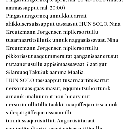
ammassapput nal. 20:00)
Pingasunngorneq unnukkut arnat
aliikkusersuissapput tassaasut HUN SOLO. Nina
Kreutzmann Jørgensen nipilersortuilu
tusarnaartitsillutik unnuk naggasiissavaat. Nina
Kreutzmann Jørgensen nipilersortuilu
pikkorissut saqqummersitat qanganisaanerusut
nutaanerusullu appisimaassavaat, ilaatigut
Silarsuaq Takuiuk aamma Maalia.
HUN SOLO tassaapput tusarnaartitsisartut
nersornaasigaasimasut, eqqumiitsuliortunik
arnanik imaluunniit non-binary-nut
nersorinnillutillu taakku naapiffeqarnissaannik
suleqatigiiffeqarnissaannillu
tunniussaqarusuttut. Angorusutaraat
eqqumiitsuliortut arnat suiaassutitigullu