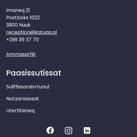
Imaneq 21
Postboks 1622
3900 Nuuk
reception@katuaq.gl
+299 36 37 70
Ammasarfiit
Paasissutissat
Suliffissarsiortunut
Nutaarsiassat
Utertitsineq