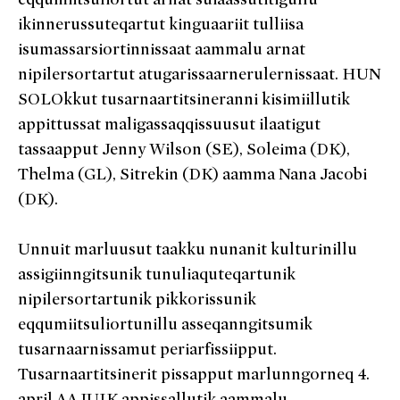
ikinnerussuteqartut kinguaariit tulliisa
isumassarsiortinnissaat aammalu arnat
nipilersortartut atugarissaarnerulernissaat. HUN
SOLOkkut tusarnaartitsineranni kisimiillutik
appittussat maligassaqqissuusut ilaatigut
tassaapput Jenny Wilson (SE), Soleima (DK),
Thelma (GL), Sitrekin (DK) aamma Nana Jacobi
(DK).
Unnuit marluusut taakku nunanit kulturinillu
assigiinngitsunik tunuliaquteqartunik
nipilersortartunik pikkorissunik
eqqumiitsuliortunillu asseqanngitsumik
tusarnaarnissamut periarfissiipput.
Tusarnaartitsinerit pissapput marlunngorneq 4.
april AAJUIK appissallutik aammalu